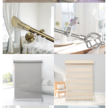
VENTE
PISTE
CHAUDE
CIRCULAIRE
STYLE
CURTAIN
EXTENSIBLE
MASQUE
VOLETS
POUR LES
ROULANTS
YEUX ZÈBRE