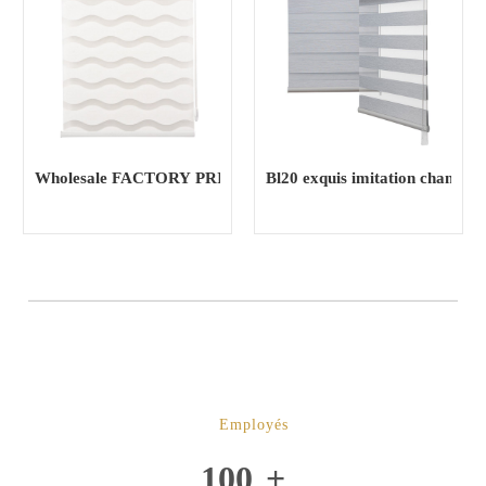
Wholesale FACTORY PRICE stores Zebra modernes style minima
Bl20 exquis imitation chanvr
Employés
100
+