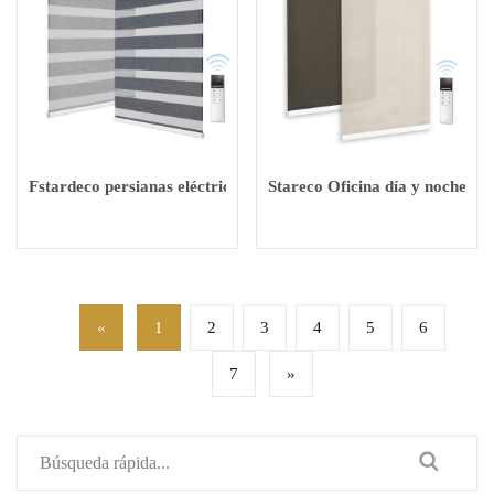
Fstardeco persianas eléctricas inteligentes de alta calidad persi
Stareco Oficina día y noche cor
«
1
2
3
4
5
6
7
»