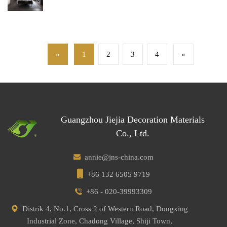
«
1
2
3
4
»
Guangzhou Jiejia Decoration Materials
Co., Ltd.
annie@jns-china.com
+86 132 6505 9719
+86 - 020-39993309
Distrik 4, No.1, Cross 2 of Western Road, Dongxing
Industrial Zone, Chadong Village, Shiji Town,